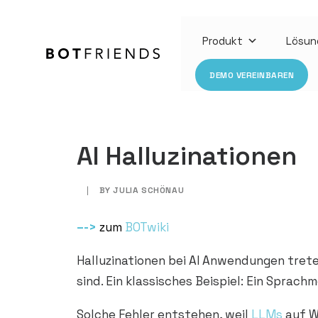
Produkt
Lösun
DEMO VEREINBAREN
AI Halluzinationen
|
BY
JULIA SCHÖNAU
–
->
zum
BOTwiki
Halluzinationen bei AI Anwendungen treten
sind. Ein klassisches Beispiel: Ein Spra
Solche Fehler entstehen, weil
LLMs
auf W