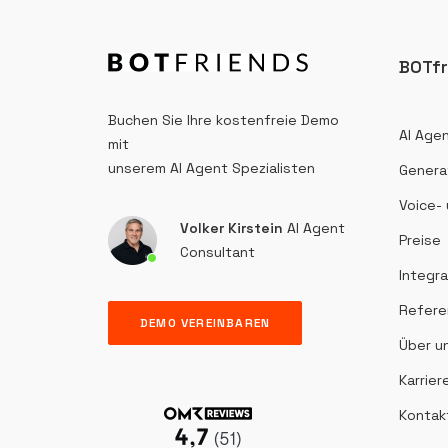
BOTfr
Buchen Sie Ihre kostenfreie Demo
AI Agen
mit
unserem AI Agent Spezialisten
Generat
Voice-
Volker Kirstein
AI Agent
Preise
Consultant
Integr
Refere
DEMO VEREINBAREN
Über u
Karrier
Kontak