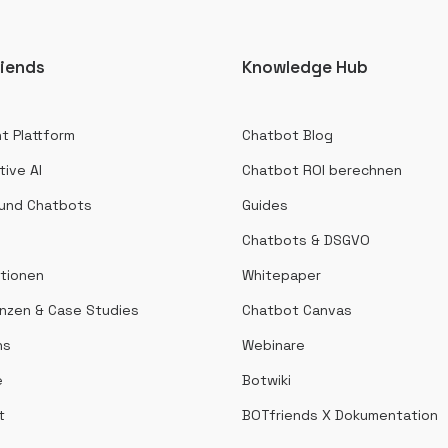
iends
Knowledge Hub
t Plattform
Chatbot Blog
ive AI
Chatbot ROI berechnen
 und Chatbots
Guides
Chatbots & DSGVO
ationen
Whitepaper
nzen & Case Studies
Chatbot Canvas
ns
Webinare
e
Botwiki
t
BOTfriends X Dokumentation