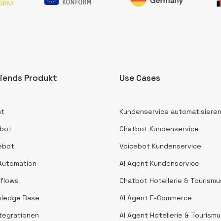
iends Produkt
Use Cases
nt
Kundenservice automatisiere
tbot
Chatbot Kundenservice
cebot
Voicebot Kundenservice
 Automation
AI Agent Kundenservice
kflows
Chatbot Hotellerie & Tourismu
wledge Base
AI Agent E-Commerce
ntegrationen
AI Agent Hotellerie & Tourism