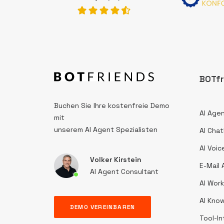
BOTfr
Buchen Sie Ihre kostenfreie Demo
AI Age
mit
unserem AI Agent Spezialisten
AI Cha
AI Voi
Volker Kirstein
E-Mail
AI Agent Consultant
AI Wor
AI Kno
DEMO VEREINBAREN
Tool-I