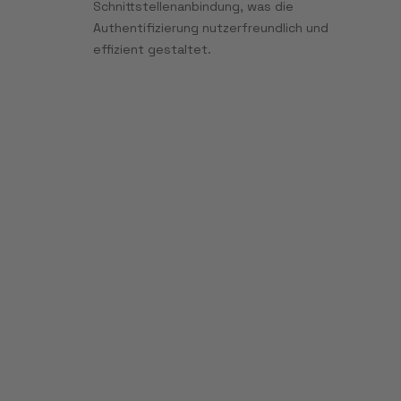
Schnittstellenanbindung, was die
Authentifizierung nutzerfreundlich und
effizient gestaltet.
Multi-Agent-
Orchestration
statt isolierter Bots
Mit BOTfriends X koordinieren Sie
spezialisierte AI Agents, die über
Kanäle, Systeme und Abteilungen
hinweg zusammenarbeiten. Jeder