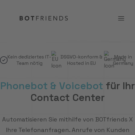
Produkt
Kein dediziertes IT-
DSGVO-konform &
Made in
Team nötig
Hosted in EU
Germany
Lösungen
Case Studies
Phonebot & Voicebot
für Ihr
Preise
Contact Center
Wissen
Über uns
Automatisieren Sie mithilfe von BOTfriends X
KOSTENFREI TESTEN
Ihre Telefonanfragen. Anrufe von Kunden