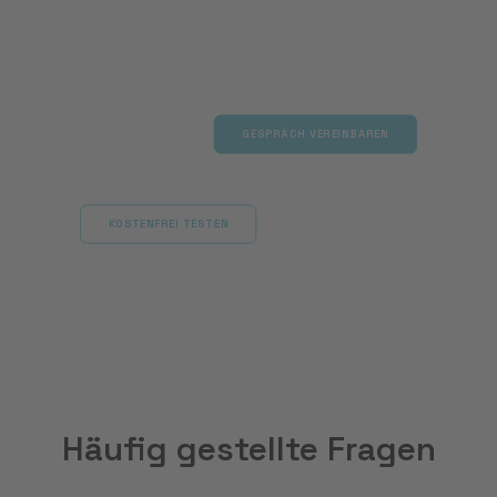
autonom lösen und Ihr Team spürbar
entlastet.
GESPRÄCH VEREINBAREN
KOSTENFREI TESTEN
Häufig gestellte Fragen