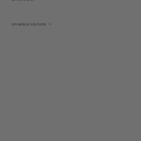
IVR MENÜS ABLÖSEN
Phone, Chat oder E-
Mail? Sie müssen
sich nicht für eins
entscheiden!
Sie müssen sich in unserer Plattform
nicht für einen Channel entscheiden,