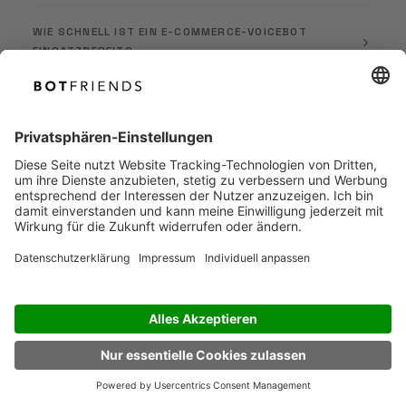
WIE SCHNELL IST EIN E-COMMERCE-VOICEBOT
EINSATZBEREIT?
IST DER VOICEBOT DSGVO-KONFORM?
WAS PASSIERT, WENN DER VOICEBOT EINEN ANRUF
NICHT LÖSEN KANN?
DE