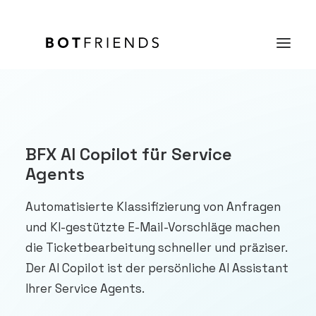
Produkt
Lösungen
BFX AI Copilot für Service
Agents
Case Studies
Automatisierte Klassifizierung von Anfragen
Preise
und KI-gestützte E-Mail-Vorschläge machen
Wissen
die Ticketbearbeitung schneller und präziser.
Über uns
Der AI Copilot ist der persönliche AI Assistant
Ihrer Service Agents.
KOSTENFREI TESTEN