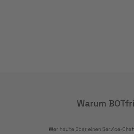
MEHR ZU AI AGENTS IM KUNDENSERVICE
MEHR ZU VOICEBOTS IM KUNDENSERVIC
MEHR ZUR E-MAIL-AUTOMATISIERUNG
Warum BOTfri
Wer heute über einen Service-Chat