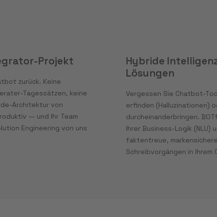
egrator-Projekt
Hybride Intelligen
Lösungen
atbot zurück. Keine
erater-Tagessätzen, keine
Vergessen Sie Chatbot-Too
ode-Architektur von
erfinden (Halluzinationen)
roduktiv — und Ihr Team
durcheinanderbringen. BOTf
lution Engineering von uns
Ihrer Business-Logik (NLU)
faktentreue, markensichere
Schreibvorgängen in Ihrem 