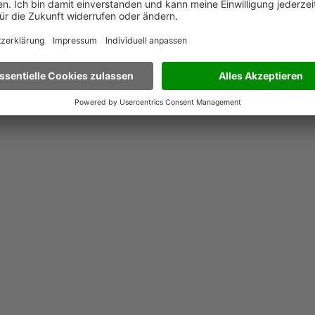
ECHTEN SERVICE BIETEN
E-Mail? Sie müssen sich
scheiden!
form nicht für einen Channel entscheiden,
sich weitere Kanäle hinzufügen. So ist Ihr
ede Erweiterung bestens vorbereitet.