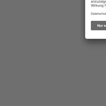
Phone, Chat oder 
nicht für eins ent
Sie müssen sich in unserer Platt
denn in wenigen Schritten lassen 
Bot-Projekt skalierbar und für j