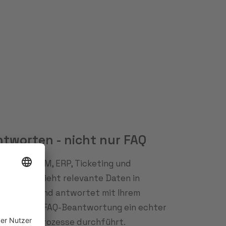
ntworten - nicht nur FAQ
teilt in CRM, ERP, Ticketing und
 Chatbot zieht relevante Daten in
htigungen und antwortet mit Ihrem
 aus reiner FAQ-Beantwortung ein echter
hrstufige Prozesse durchführt.