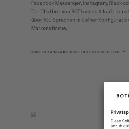
Facebook Messenger, Instagram, Slack od
Der Chatbot von BOTfriends X läuft kana
über 100 Sprachen mit einer Konfiguratio
Markenstimme.
KUNDEN KANALÜBERGREIFEND UNTERSTÜTZEN