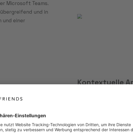
er Microsoft Teams.
lübergreifend und in
n und einer
Kontextuelle A
Kundendaten liegen ver
Wissensdatenbank. Der
Echtzeit, prüft Berec
Markenwissen. So wird
Service-Agent, der me