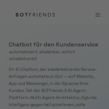
Produkt
Chatbot für den Kundenservice
automatisiert, skalierbar, sofort
Lösungen
einsatzbereit
Case Studies
Ein KI-Chatbot, der wiederkehrende Service-
Preise
Anfragen automatisch löst — auf Website,
Wissen
App und Messenger, in der Sprache Ihrer
Kunden. Teil der BOTfriends X AI-Agent-
Über uns
Plattform: Multi-Agent-Architektur, Hybride
KOSTENFREI TESTEN
Intelligenz gegen Halluzinationen, volle