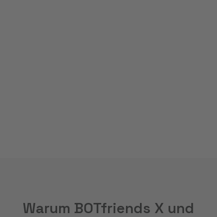
Erweiterung bestens vorbereitet.
MEHR ZU AI AGENTS IM KUNDENSERVICE
MEHR ZU VOICEBOTS IM KUNDENSERVICE
MEHR ZUR E-MAIL-AUTOMATISIERUNG
Warum BOTfriends X und