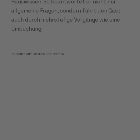
Hauswissen. So beantwortet er nicht nur
allgemeine Fragen, sondern führt den Gast
auch durch mehrstufige Vorgänge wie eine
Umbuchung.
SERVICE MIT MEHRWERT BIETEN
Phone, Chat oder E-
Mail? Sie müssen
sich nicht für eins
entscheiden!