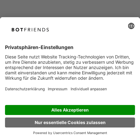
Anliegen im Monat?
Maximale Skalierung bei vollem ROI:
Lassen Sie sich von unseren
Experten zeigen,
wie AI Agents Ihre Anliegen 24/7
autonom lösen und Ihr Team spürbar
entlastet.
GESPRÄCH VEREINBAREN
KOSTENFREI TESTEN
DE