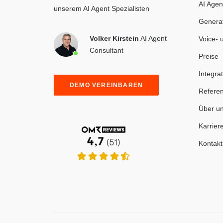
AI Agen
unserem AI Agent Spezialisten
Generat
Volker Kirstein
AI Agent
Voice- 
Consultant
Preise
Integra
DEMO VEREINBAREN
Referen
Über u
Karrier
Kontakt