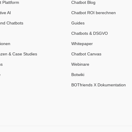
t Plattform
Chatbot Blog
ive AI
Chatbot ROI berechnen
und Chatbots
Guides
Chatbots & DSGVO
tionen
Whitepaper
zen & Case Studies
Chatbot Canvas
ns
Webinare
e
Botwiki
BOTfriends X Dokumentation