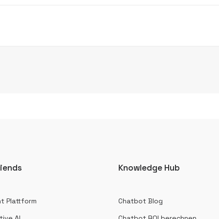
iends
Knowledge Hub
t Plattform
Chatbot Blog
ive AI
Chatbot ROI berechnen