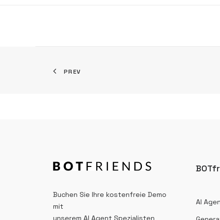
PREV
BOTfr
Buchen Sie Ihre kostenfreie Demo
AI Agen
mit
unserem AI Agent Spezialisten
Generat