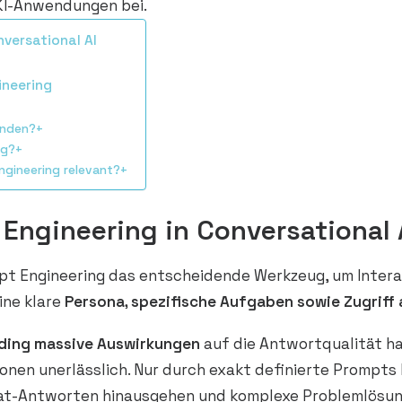
n KI-Anwendungen bei.
versational AI
ineering
anden?+
ng?+
ngineering relevant?+
Engineering in Conversational 
ompt Engineering das entscheidende Werkzeug, um Inter
ine klare
Persona, spezifische Aufgaben sowie Zugriff 
ding massive Auswirkungen
auf die Antwortqualität ha
onen unerlässlich. Nur durch exakt definierte Prompts 
Chat-Antworten hinausgehen und komplexe Problemlösu