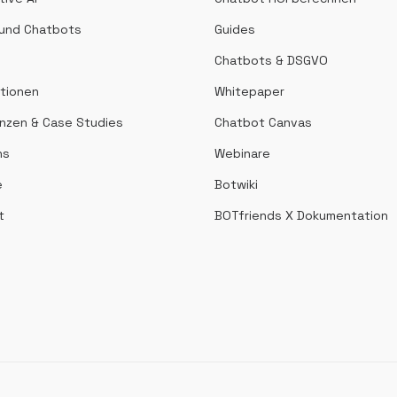
 und Chatbots
Guides
Chatbots & DSGVO
ationen
Whitepaper
nzen & Case Studies
Chatbot Canvas
ns
Webinare
e
Botwiki
t
BOTfriends X Dokumentation