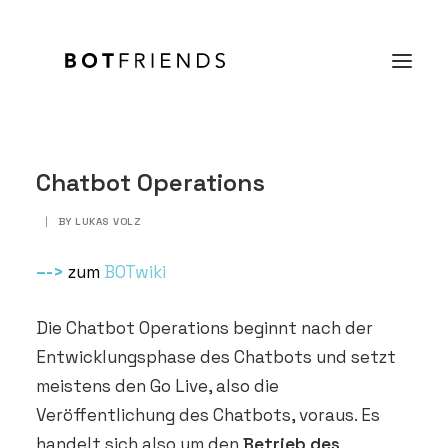
Produkt
Chatbot Operations
Lösungen
|
BY
LUKAS VOLZ
Case Studies
–
->
zum
BOTwiki
Preise
Die Chatbot Operations beginnt nach der
Wissen
Entwicklungsphase des Chatbots und setzt
Über uns
meistens den Go Live, also die
Veröffentlichung des Chatbots, voraus. Es
KOSTENFREI TESTEN
handelt sich also um den
Betrieb des