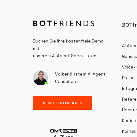
BOTfr
Buchen Sie Ihre kostenfreie Demo
AI Agen
mit
unserem AI Agent Spezialisten
Generat
Voice-
Volker Kirstein
AI Agent
Preise
Consultant
Integr
Refere
DEMO VEREINBAREN
Über u
Karrier
Kontak