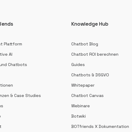
iends
Knowledge Hub
t Plattform
Chatbot Blog
ive AI
Chatbot ROI berechnen
 und Chatbots
Guides
Chatbots & DSGVO
ationen
Whitepaper
nzen & Case Studies
Chatbot Canvas
ns
Webinare
e
Botwiki
t
BOTfriends X Dokumentation