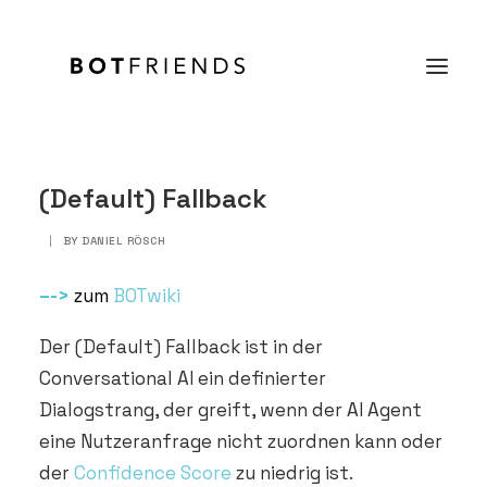
Produkt
(Default) Fallback
Lösungen
|
BY
DANIEL RÖSCH
Case Studies
–
->
zum
BOTwiki
Preise
Der (Default) Fallback ist in der
Wissen
Conversational AI ein definierter
Über uns
Dialogstrang, der greift, wenn der AI Agent
eine Nutzeranfrage nicht zuordnen kann oder
KOSTENFREI TESTEN
der
Confidence Score
zu niedrig ist.