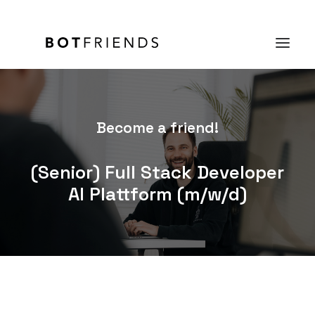
Produkt
Become a friend!
Lösungen
(Senior) Full Stack Developer
Case Studies
AI Plattform (m/w/d)
Preise
Wissen
Über uns
KOSTENFREI TESTEN