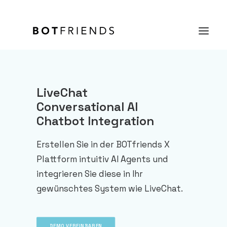
Produkt
LiveChat
Conversational AI
Lösungen
Chatbot Integration
Case Studies
Erstellen Sie in der BOTfriends X
Preise
Plattform intuitiv AI Agents und
Wissen
integrieren Sie diese in Ihr
gewünschtes System wie LiveChat.
Über uns
KOSTENFREI TESTEN
DEMO VEREINBAREN