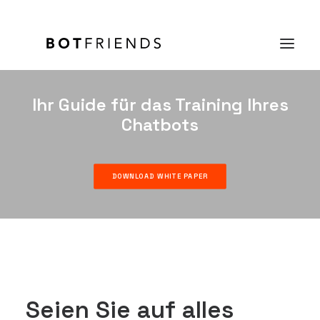
Ihr Guide für das Training Ihres
Chatbots
Produkt
Lösungen
DOWNLOAD WHITE PAPER
Case Studies
Preise
Wissen
Über uns
KOSTENFREI TESTEN
Seien Sie auf alles