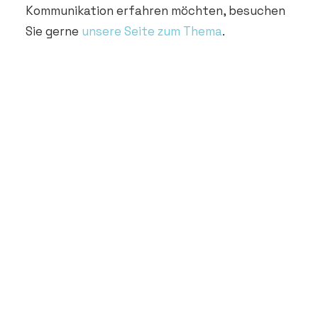
Kommunikation erfahren möchten, besuchen
Sie gerne
unsere Seite zum Thema
.
So geht intelligentes Voicebot Dialogdesign
für Ihr Unternehmen
Juli 6, 2026