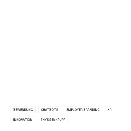
Wie baue ich eine Fallback-Strategie, wenn
das LLM nicht weiterkommt?
Juni 1, 2026
BEWERBUNG
CHATBOTS
EMPLOYER BRANDING
HR
INNOVATION
THYSSENKRUPP