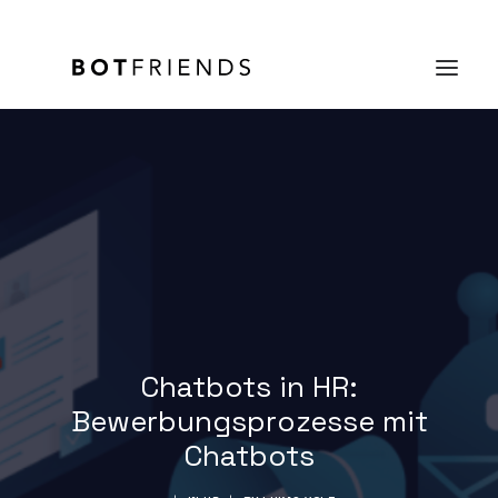
Produkt
Lösungen
Case Studies
Preise
Wissen
Chatbots in HR:
Bewerbungsprozesse mit
Über uns
Chatbots
KOSTENFREI TESTEN