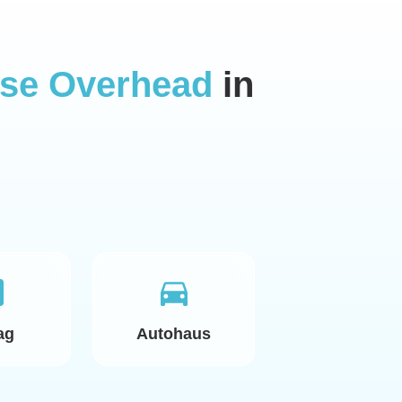
ise Overhead
in
ag
Autohaus