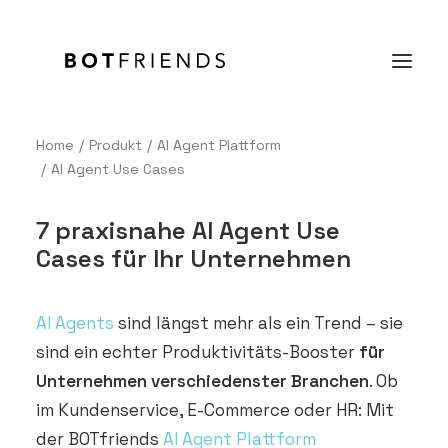
Home
Produkt
AI Agent Plattform
AI Agent Use Cases
Produkt
Lösungen
7 praxisnahe AI Agent Use
Case Studies
Cases für Ihr Unternehmen
Preise
AI Agents
sind längst mehr als ein Trend – sie
Wissen
sind ein echter Produktivitäts-Booster
für
Über uns
Unternehmen verschiedenster Branchen
. Ob
im Kundenservice, E-Commerce oder HR: Mit
KOSTENFREI TESTEN
der BOTfriends
AI Agent Plattform